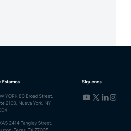
 Estamos
Síguenos
W YORK 80 Broad Street,
ite 2103, Nueva York, NY
004
XAS 2414 Tangley Street,
uston, Texas, TX 77005