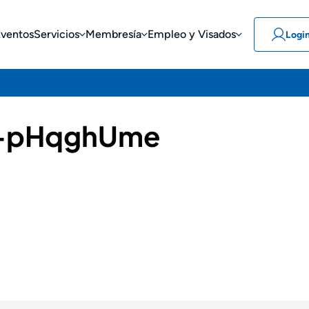
Eventos
Servicios
Membresía
Empleo y Visados
Logi
-pHqghUme