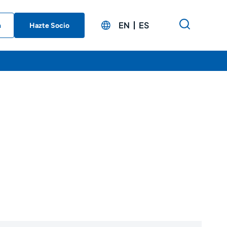
EN
ES
n
Hazte Socio