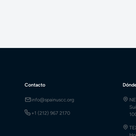
Contacto
Dónde
info@spainuscc.org
NE
Su
+1 (212) 967 2170
10
TE
Ho