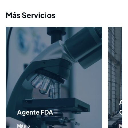
Más Servicios
As
Agente FDA
Co
Más
Más