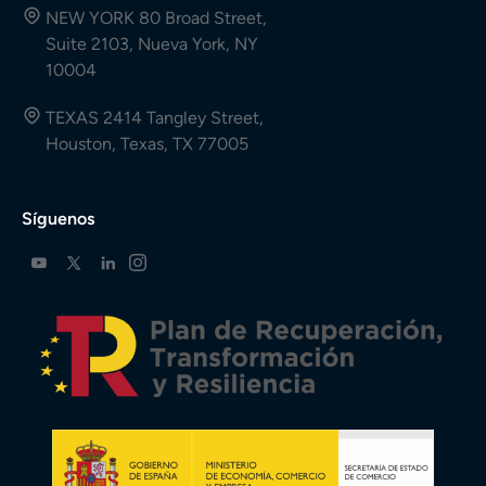
NEW YORK 80 Broad Street,
Suite 2103, Nueva York, NY
10004
TEXAS 2414 Tangley Street,
Houston, Texas, TX 77005
Síguenos