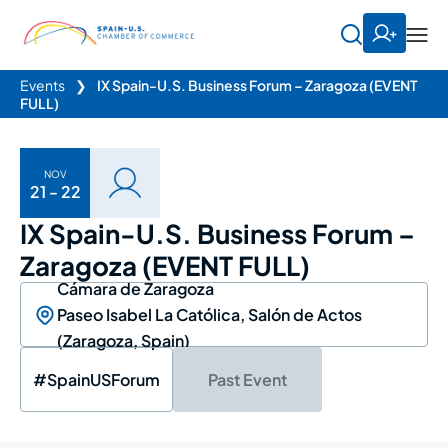
Events
❯
IX Spain-U.S. Business Forum – Zaragoza (EVENT
FULL)
NOV
21 - 22
IX Spain-U.S. Business Forum –
Zaragoza (EVENT FULL)
Cámara de Zaragoza
Paseo Isabel La Católica, Salón de Actos
(Zaragoza, Spain)
#SpainUSForum
Past Event