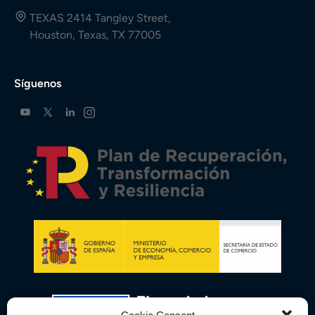
TEXAS 2414 Tangley Street,
Houston, Texas, TX 77005
Síguenos