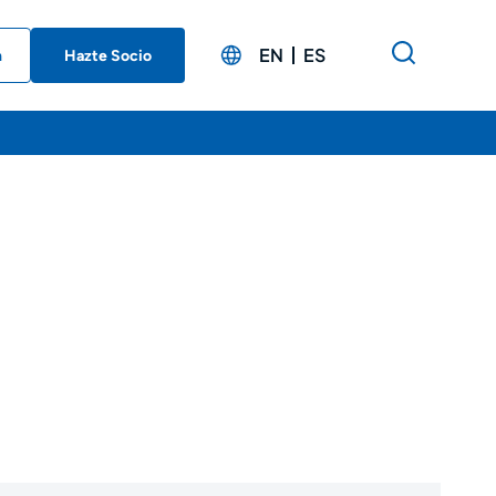
EN
ES
n
Hazte Socio