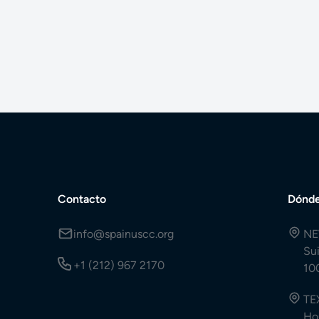
Contacto
Dónde
info@spainuscc.org
NE
Su
+1 (212) 967 2170
10
TE
Ho