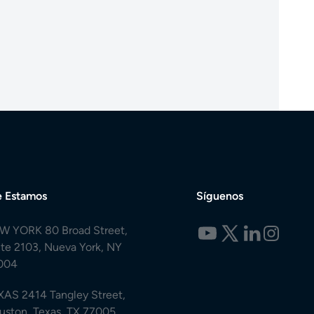
 Estamos
Síguenos
W YORK 80 Broad Street,
ite 2103, Nueva York, NY
004
XAS 2414 Tangley Street,
uston, Texas, TX 77005