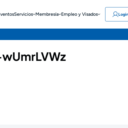
Eventos
Servicios
Membresía
Empleo y Visados
Logi
-wUmrLVWz