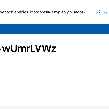
Eventos
Servicios
Membresía
Empleo y Visados
Logi
-wUmrLVWz