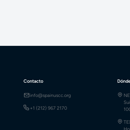
Contacto
Dónde
info@spainuscc.org
NE
Su
+1 (212) 967 2170
10
TE
Ho