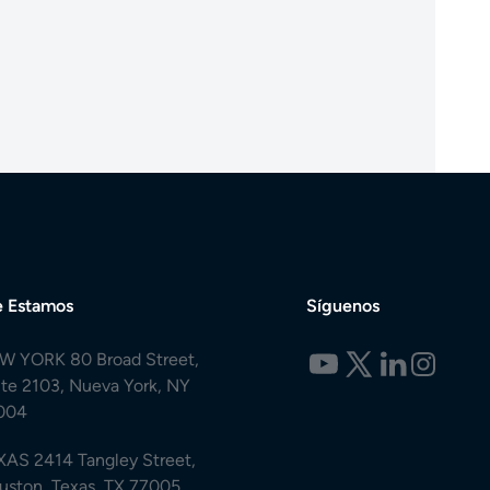
 Estamos
Síguenos
W YORK 80 Broad Street,
ite 2103, Nueva York, NY
004
XAS 2414 Tangley Street,
uston, Texas, TX 77005