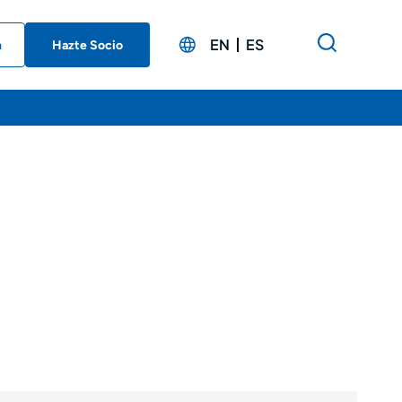
EN
ES
n
Hazte Socio