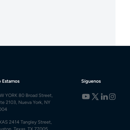
 Estamos
Síguenos
W YORK 80 Broad Street,
ite 2103, Nueva York, NY
004
XAS 2414 Tangley Street,
uston, Texas, TX 77005