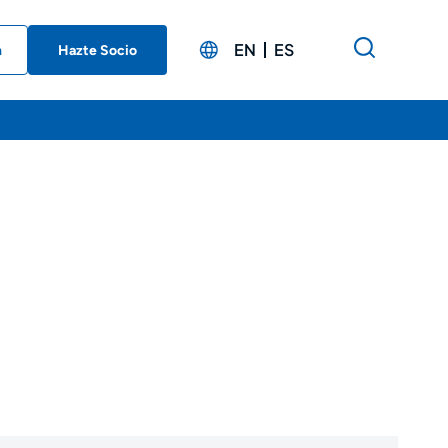
EN
ES
n
Hazte Socio