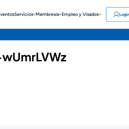
Eventos
Servicios
Membresía
Empleo y Visados
Logi
-wUmrLVWz