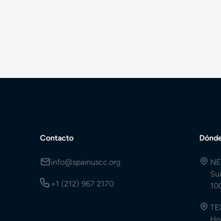
Contacto
Dónde
info@spainuscc.org
NE
Su
+1 (212) 967 2170
10
TE
Ho