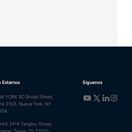
 Estamos
Síguenos
W YORK 80 Broad Street,
ite 2103, Nueva York, NY
004
XAS 2414 Tangley Street,
uston, Texas, TX 77005