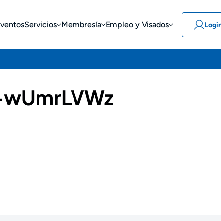
Eventos
Servicios
Membresía
Empleo y Visados
Logi
-wUmrLVWz