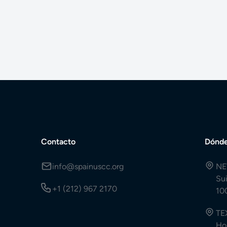
Contacto
Dónde
info@spainuscc.org
NE
Su
+1 (212) 967 2170
10
TE
Ho