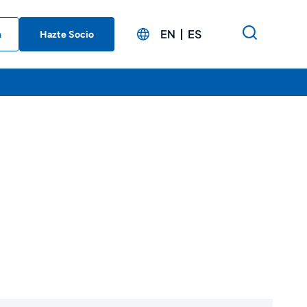
EN
ES
n
Hazte Socio