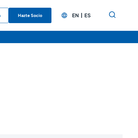
EN
ES
n
Hazte Socio