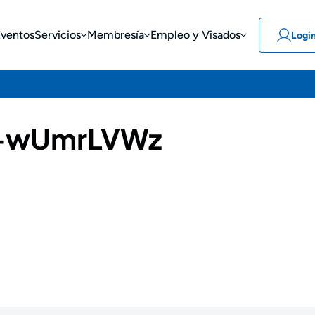
Eventos
Servicios
Membresía
Empleo y Visados
Logi
-wUmrLVWz