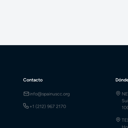
Contacto
Dónde
info@spainuscc.org
NE
Su
+1 (212) 967 2170
10
TE
Ho