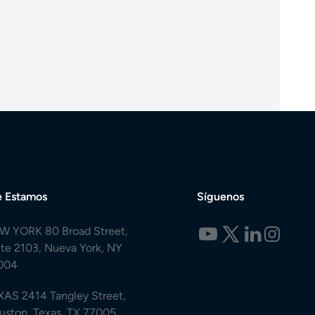
 Estamos
Síguenos
W YORK 80 Broad Street,
ite 2103, Nueva York, NY
004
XAS 2414 Tangley Street,
uston, Texas, TX 77005