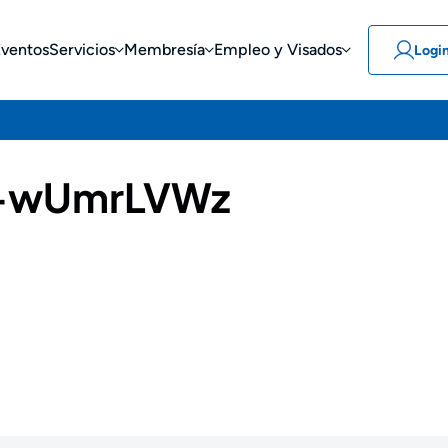
Eventos
Servicios
Membresía
Empleo y Visados
Logi
-wUmrLVWz