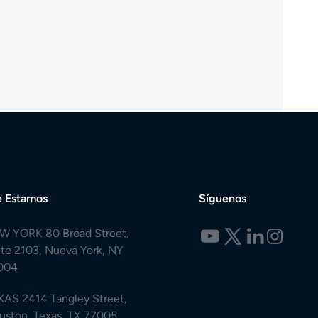
 Estamos
Síguenos
W YORK 80 Broad Street,
ite 2103, Nueva York, NY
004
XAS 2414 Tangley Street,
uston, Texas, TX 77005