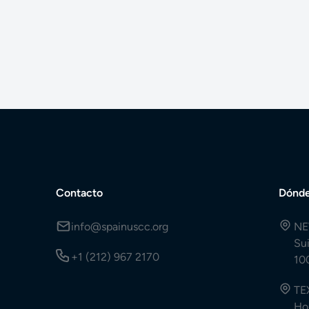
Contacto
Dónde
info@spainuscc.org
NE
Su
+1 (212) 967 2170
10
TE
Ho