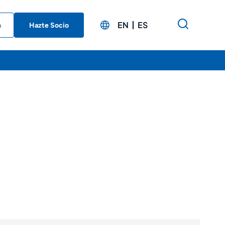
EN
ES
n
Hazte Socio