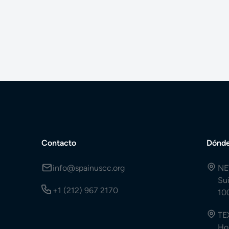
Contacto
Dónde
info@spainuscc.org
NE
Su
+1 (212) 967 2170
10
TE
Ho