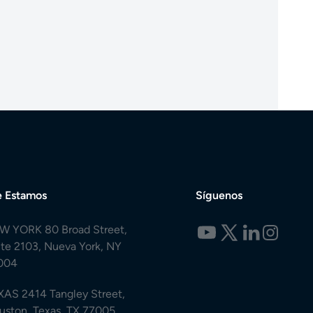
 Estamos
Síguenos
W YORK 80 Broad Street,
ite 2103, Nueva York, NY
004
XAS 2414 Tangley Street,
uston, Texas, TX 77005