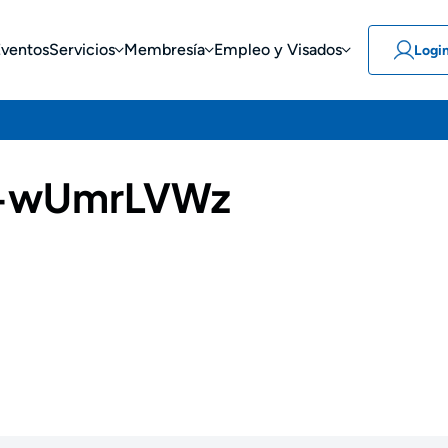
Eventos
Servicios
Membresía
Empleo y Visados
Logi
-wUmrLVWz