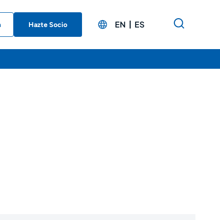
EN
ES
n
Hazte Socio