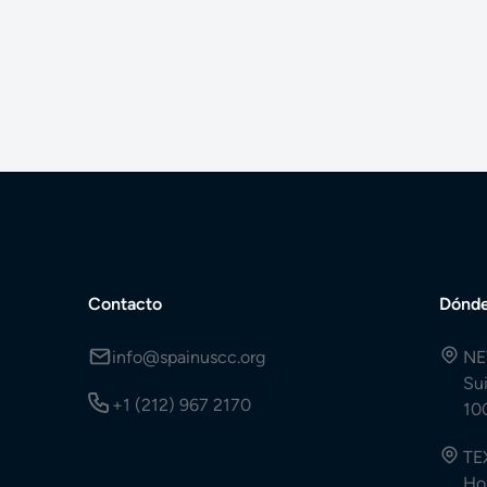
Contacto
Dónde
info@spainuscc.org
NE
Su
+1 (212) 967 2170
10
TE
Ho