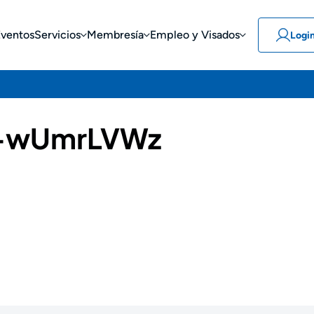
Eventos
Servicios
Membresía
Empleo y Visados
Logi
-wUmrLVWz