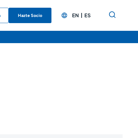
EN
ES
n
Hazte Socio