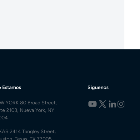
 Estamos
Síguenos
W YORK 80 Broad Street,
ite 2103, Nueva York, NY
004
XAS 2414 Tangley Street,
uston, Texas, TX 77005