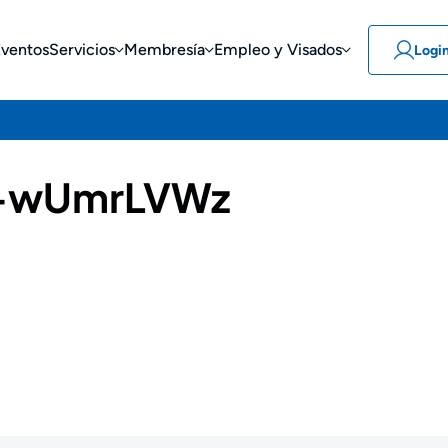
Eventos
Servicios
Membresía
Empleo y Visados
Logi
-wUmrLVWz