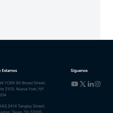
 Estamos
Síguenos
W YORK 80 Broad Street,
ite 2103, Nueva York, NY
004
XAS 2414 Tangley Street,
uston, Texas, TX 77005