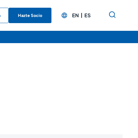
EN
ES
n
Hazte Socio