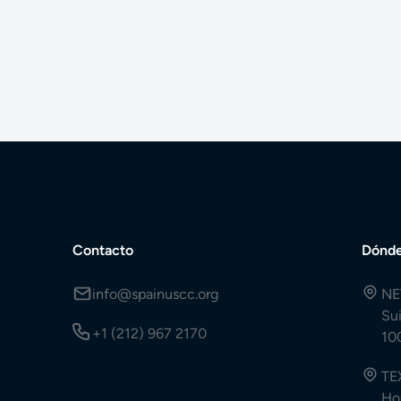
Contacto
Dónde
info@spainuscc.org
NE
Su
+1 (212) 967 2170
10
TE
Ho