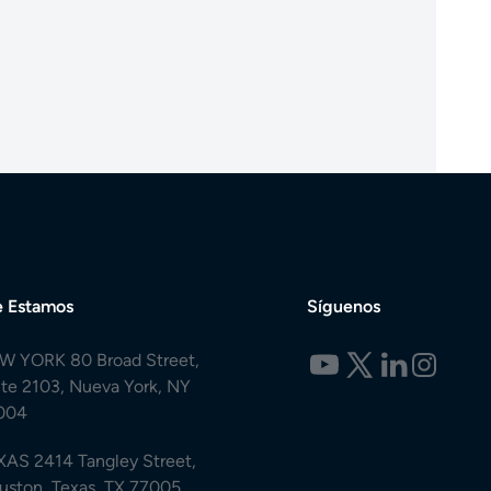
 Estamos
Síguenos
W YORK 80 Broad Street,
ite 2103, Nueva York, NY
004
XAS 2414 Tangley Street,
uston, Texas, TX 77005