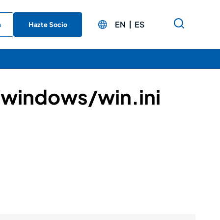
EN
ES
n
Hazte Socio
/windows/win.ini