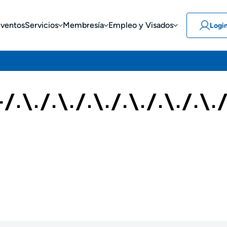
Eventos
Servicios
Membresía
Empleo y Visados
Logi
\./.\./.\./.\./.\./.\.