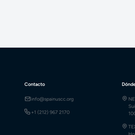
Contacto
Dónde
info@spainuscc.org
NE
Su
+1 (212) 967 2170
10
TE
Ho