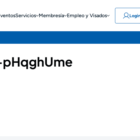
Eventos
Servicios
Membresía
Empleo y Visados
Logi
-pHqghUme