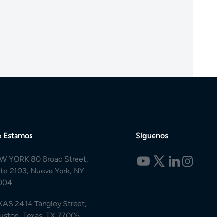
 Estamos
Síguenos
W YORK 80 Broad Street,
ite 2103, Nueva York, NY
004
XAS 2414 Tangley Street,
uston, Texas, TX 77005