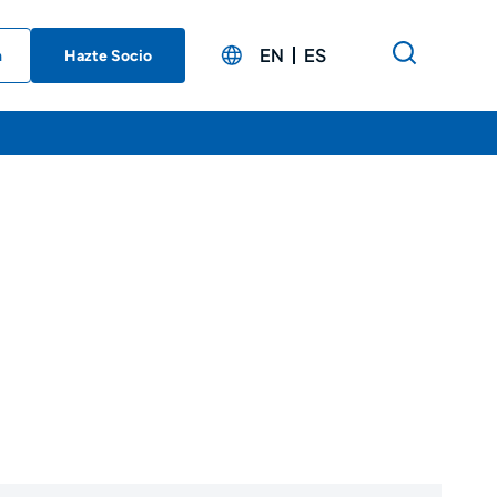
EN
ES
n
Hazte Socio