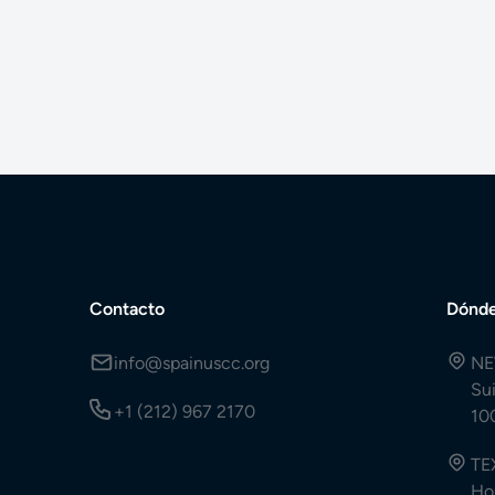
Contacto
Dónde
info@spainuscc.org
NE
Su
+1 (212) 967 2170
10
TE
Ho