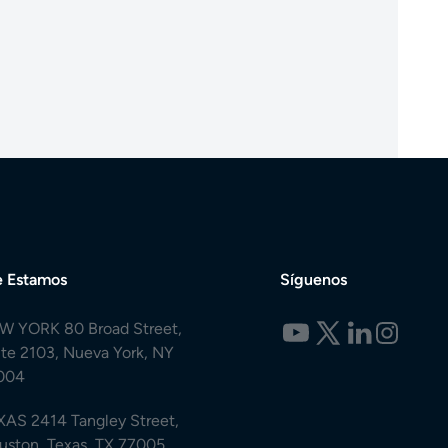
 Estamos
Síguenos
W YORK 80 Broad Street,
ite 2103, Nueva York, NY
004
XAS 2414 Tangley Street,
uston, Texas, TX 77005