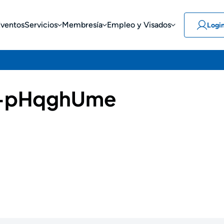
Eventos
Servicios
Membresía
Empleo y Visados
Logi
-pHqghUme