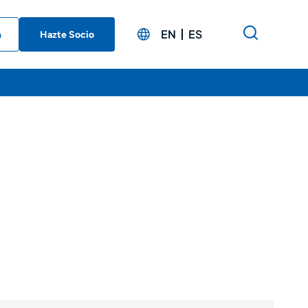
EN
ES
n
Hazte Socio