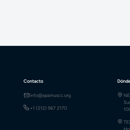
Contacto
Dónde
info@spainuscc.org
NE
Su
+1 (212) 967 2170
10
TE
Ho