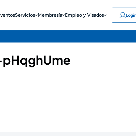
Eventos
Servicios
Membresía
Empleo y Visados
Logi
-pHqghUme