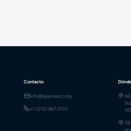
Contacto
Dónde
info@spainuscc.org
NE
Su
+1 (212) 967 2170
10
TE
Ho