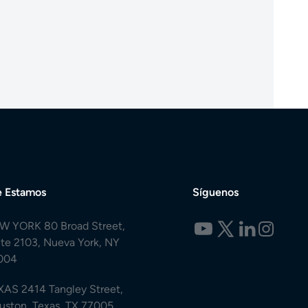
 Estamos
Síguenos
W YORK 80 Broad Street,
ite 2103, Nueva York, NY
004
XAS 2414 Tangley Street,
uston, Texas, TX 77005