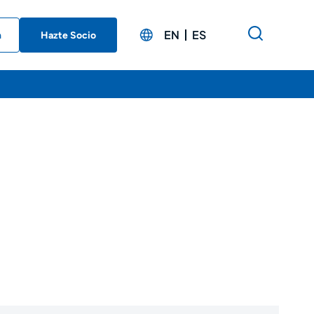
EN
ES
n
Hazte Socio