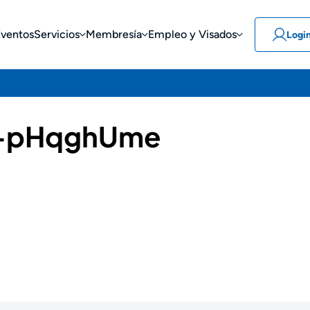
Eventos
Servicios
Membresía
Empleo y Visados
Logi
-pHqghUme