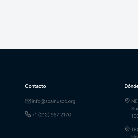
Contacto
Dónde
info@spainuscc.org
NE
Su
+1 (212) 967 2170
10
TE
Ho