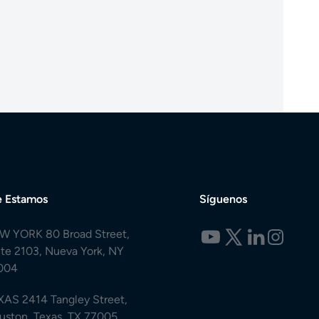
 Estamos
Síguenos
W YORK 80 Broad Street,
ite 2103, Nueva York, NY
004
XAS 2414 Tangley Street,
uston, Texas, TX 77005