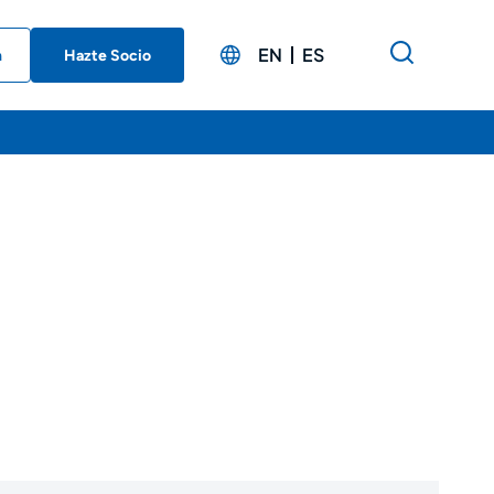
EN
ES
n
Hazte Socio