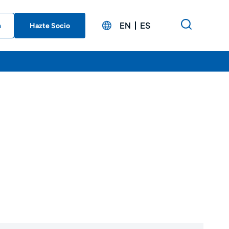
EN
ES
n
Hazte Socio