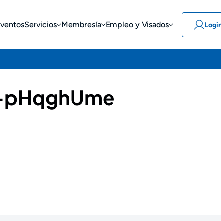
Eventos
Servicios
Membresía
Empleo y Visados
Logi
-pHqghUme