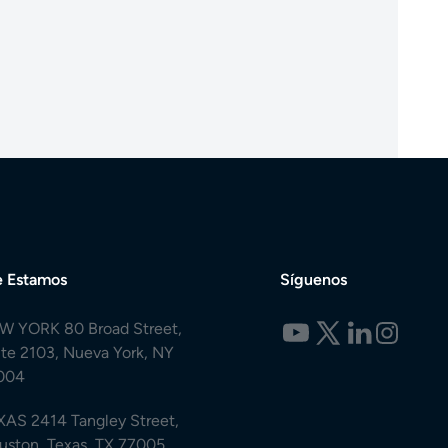
 Estamos
Síguenos
W YORK 80 Broad Street,
ite 2103, Nueva York, NY
004
XAS 2414 Tangley Street,
uston, Texas, TX 77005