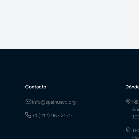
Contacto
Dónde
info@spainuscc.org
NE
Su
+1 (212) 967 2170
10
TE
Ho