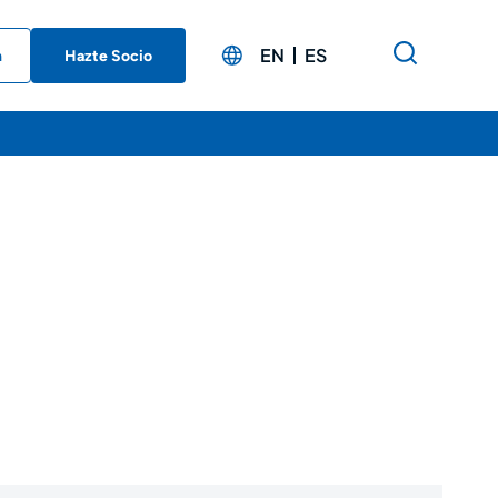
EN
ES
n
Hazte Socio