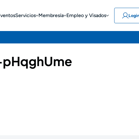
Eventos
Servicios
Membresía
Empleo y Visados
Logi
-pHqghUme