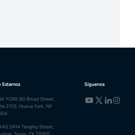
 Estamos
Síguenos
W YORK 80 Broad Street,
ite 2103, Nueva York, NY
004
XAS 2414 Tangley Street,
uston, Texas, TX 77005