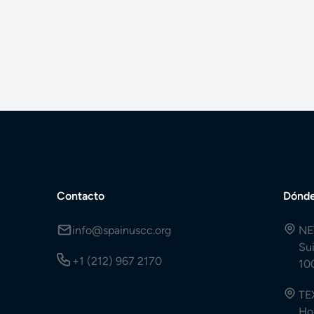
Contacto
Dónde
info@spainuscc.org
NE
Su
+1 (212) 967 2170
10
TE
Ho