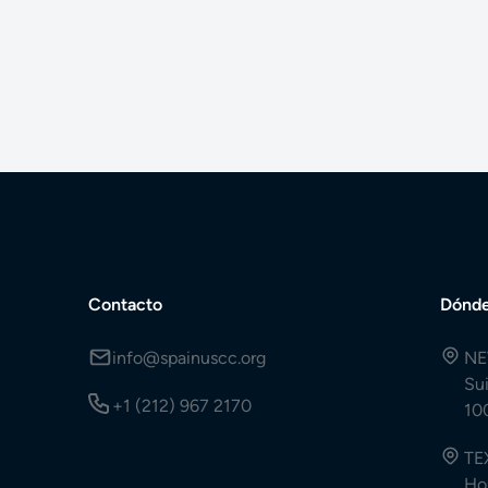
Contacto
Dónde
info@spainuscc.org
NE
Su
+1 (212) 967 2170
10
TE
Ho