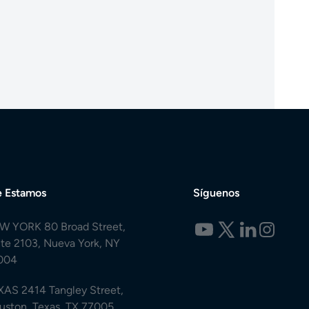
 Estamos
Síguenos
W YORK 80 Broad Street,
ite 2103, Nueva York, NY
004
XAS 2414 Tangley Street,
uston, Texas, TX 77005