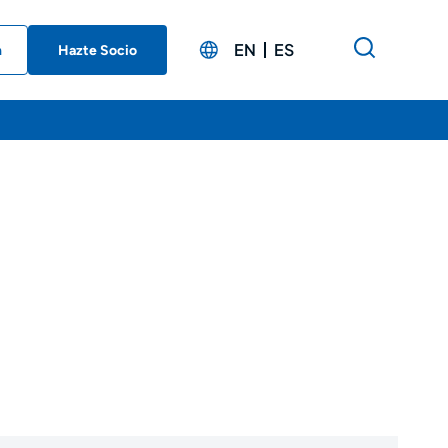
EN
ES
n
Hazte Socio