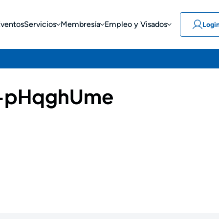
Eventos
Servicios
Membresía
Empleo y Visados
Logi
-pHqghUme