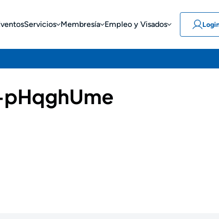
Eventos
Servicios
Membresía
Empleo y Visados
Logi
-pHqghUme