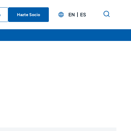
EN
ES
n
Hazte Socio