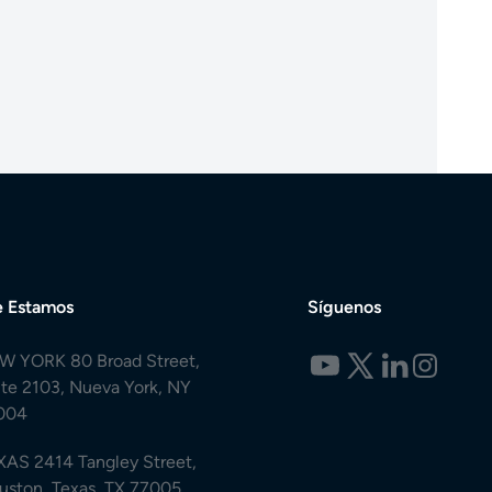
 Estamos
Síguenos
W YORK 80 Broad Street,
ite 2103, Nueva York, NY
004
XAS 2414 Tangley Street,
uston, Texas, TX 77005