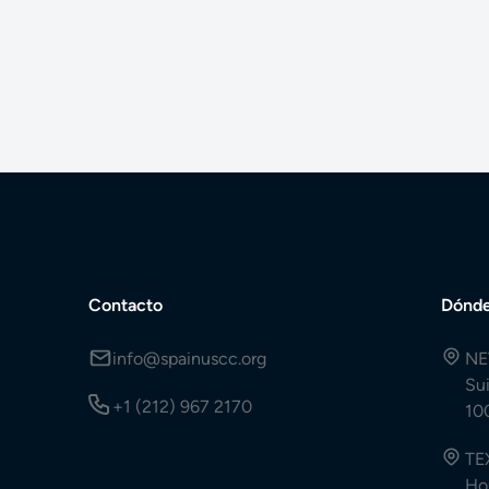
Contacto
Dónde
info@spainuscc.org
NE
Su
+1 (212) 967 2170
10
TE
Ho