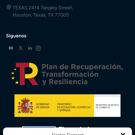
TEXAS 2414 Tangley Street,
Houston, Texas, TX 77005
Síguenos