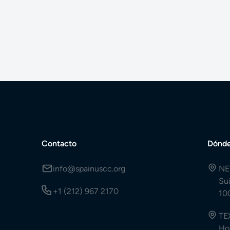
Contacto
Dónde
info@spainuscc.org
NE
Su
+1 (212) 967 2170
10
TE
Ho