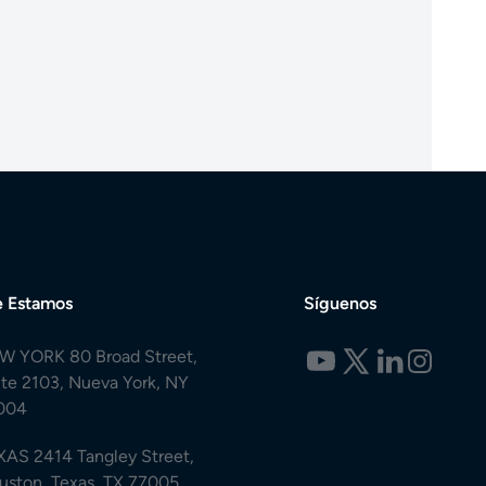
 Estamos
Síguenos
W YORK 80 Broad Street,
ite 2103, Nueva York, NY
004
XAS 2414 Tangley Street,
uston, Texas, TX 77005