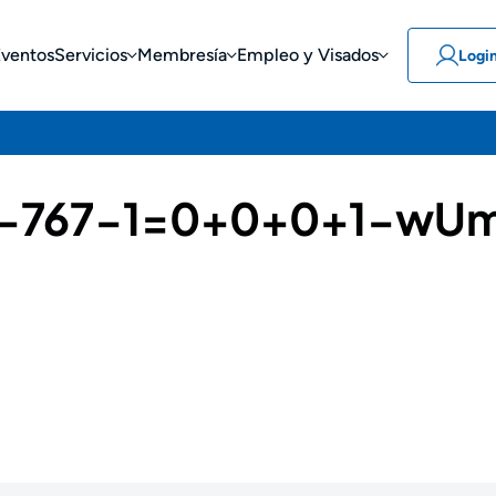
Eventos
Servicios
Membresía
Empleo y Visados
Logi
67-767-1=0+0+0+1-wU