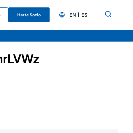
EN
ES
n
Hazte Socio
mrLVWz