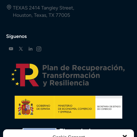
TEXAS 2414 Tangley Street,
Houston, Texas, TX 77005
Síguenos